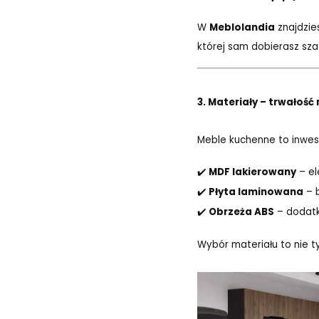
W
Meblolandia
znajdzie
której sam dobierasz sza
3. Materiały – trwałoś
Meble kuchenne to inwest
✔️
MDF lakierowany
– el
✔️
Płyta laminowana
– 
✔️
Obrzeża ABS
– dodatk
Wybór materiału to nie t