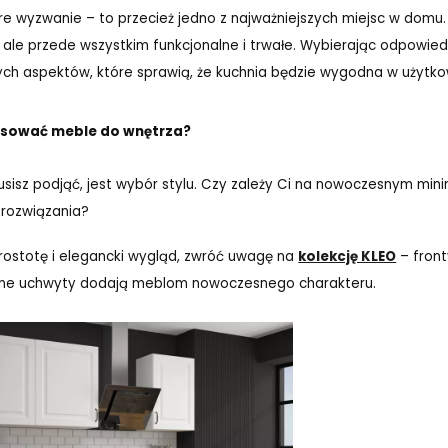
ore wyzwanie – to przecież jedno z najważniejszych miejsc w dom
, ale przede wszystkim funkcjonalne i trwałe. Wybierając odpowie
ch aspektów, które sprawią, że kuchnia będzie wygodna w użytkow
opasować meble do wnętrza?
usisz podjąć, jest wybór stylu. Czy zależy Ci na nowoczesnym min
e rozwiązania?
 prostotę i elegancki wygląd, zwróć uwagę na
kolekcję KLEO
– front
rne uchwyty dodają meblom nowoczesnego charakteru.