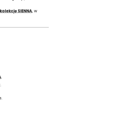
kolekcję
SIENNA
, w
.
A
.
.
e.