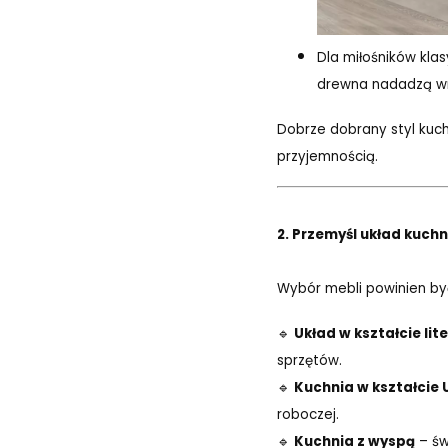
Dla miłośników kl
drewna nadadzą wnę
Dobrze dobrany styl kuchn
przyjemnością.
2. Przemyśl układ kuc
Wybór mebli powinien być
🔹
Układ w kształcie lite
sprzętów.
🔹
Kuchnia w kształcie 
roboczej.
🔹
Kuchnia z wyspą
– św