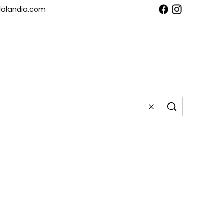
olandia.com
obacz szczegóły
Wyczyść
Szukaj