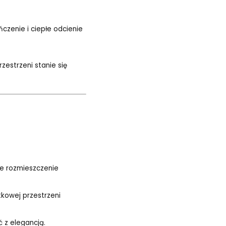
czenie i ciepłe odcienie
zestrzeni stanie się
e rozmieszczenie
tkowej przestrzeni
 z elegancją.